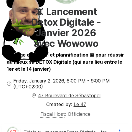
📵 Lancement
Detox Digitale -
Janvier 2026
avec Wowowo
Partage de tips 💡 et plannification 📅 pour réussir
au mieux sa DETOX Digitale (qui aura lieu entre le
1er et le 14 janvier)
Friday, January 2, 2026
,
6:00 PM
-
9:00 PM
(UTC
+02:00
)
47 Boulevard de Sébastopol
Created by:
Le 47
Fiscal Host
:
Officience