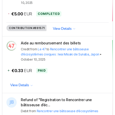
10, 2025
-
€5.00
EUR
COMPLETED
CONTRIBUTION
#891571
View Details
Aide au remboursement des billets
Credit
from
Le 47
to
Rencontrer une bâtisseuse
d’écosystèmes civiques : Iwai Misaki de Sunaba, Japon
•
October 10, 2025
+
€0.33
EUR
PAID
View Details
Refund of "Registration to Rencontrer une
bâtisseuse d’éc...
Debit
from
Rencontrer une bâtisseuse d’écosystèmes