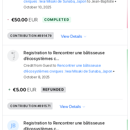
civiques : Iwai Misaki de Sunaba, Japon
to
Jean-Baptiste
•
October 10, 2025
-
€50.00
EUR
COMPLETED
CONTRIBUTION
#891479
View Details
Registration to Rencontrer une bâtisseuse
d’écosystèmes c...
Credit
from
Guest
to
Rencontrer une bâtisseuse
d’écosystèmes civiques : Iwai Misaki de Sunaba, Japon
•
October 8, 2025
+
€5.00
EUR
REFUNDED
CONTRIBUTION
#891571
View Details
Registration to Rencontrer une bâtisseuse
d’écosystèmes c...