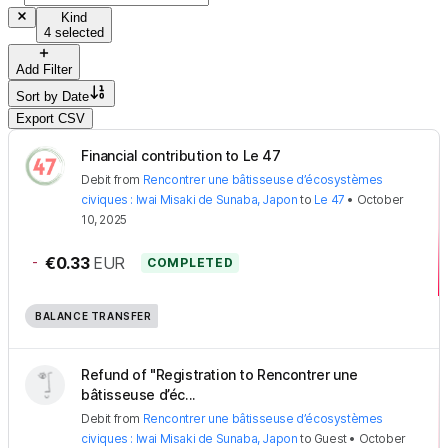
Kind
4 selected
Add Filter
Sort by
Date
Export CSV
Financial contribution to Le 47
Debit
from
Rencontrer une bâtisseuse d’écosystèmes
civiques : Iwai Misaki de Sunaba, Japon
to
Le 47
•
October
10, 2025
-
€0.33
EUR
COMPLETED
BALANCE TRANSFER
Refund of "Registration to Rencontrer une
bâtisseuse d’éc...
Debit
from
Rencontrer une bâtisseuse d’écosystèmes
civiques : Iwai Misaki de Sunaba, Japon
to
Guest
•
October