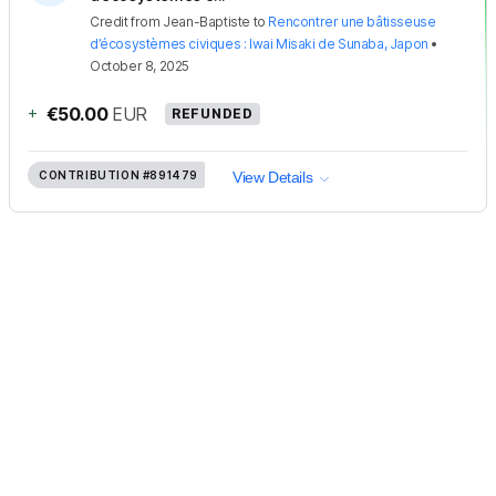
Credit
from
Jean-Baptiste
to
Rencontrer une bâtisseuse
d’écosystèmes civiques : Iwai Misaki de Sunaba, Japon
•
October 8, 2025
+
€50.00
EUR
REFUNDED
CONTRIBUTION
#891479
View Details