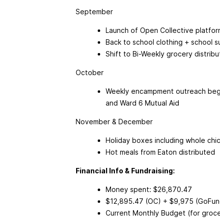
September
Launch of Open Collective platfor
Back to school clothing + school s
Shift to Bi-Weekly grocery distribu
October
Weekly encampment outreach begin
and Ward 6 Mutual Aid
November & December
Holiday boxes including whole chi
Hot meals from Eaton distributed
Financial Info & Fundraising:
Money spent: $26,870.47
$12,895.47 (OC) + $9,975 (GoFu
Current Monthly Budget (for groc