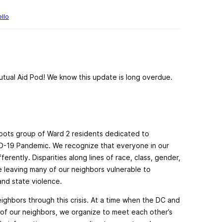
llo
utual Aid Pod! We know this update is long overdue.
sroots group of Ward 2 residents dedicated to
D-19 Pandemic. We recognize that everyone in our
erently. Disparities along lines of race, class, gender,
e leaving many of our neighbors vulnerable to
 and state violence.
eighbors through this crisis. At a time when the DC and
of our neighbors, we organize to meet each other’s