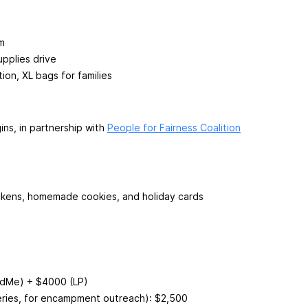
m
upplies drive
tion, XL bags for families
s, in partnership with
People for Fairness Coalition
ckens, homemade cookies, and holiday cards
ndMe) + $4000 (LP)
eries, for encampment outreach): $2,500