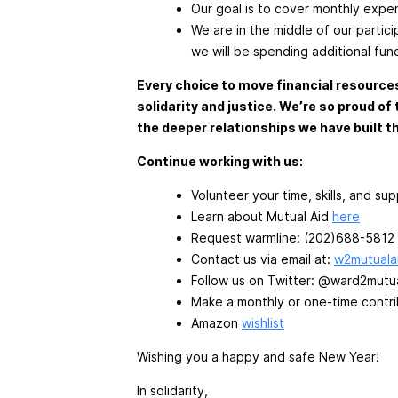
Our goal is to cover monthly expe
We are in the middle of our parti
we will be spending additional fun
Every choice to move financial resources 
solidarity and justice. We’re so proud o
the deeper relationships we have built 
Continue working with us:
Volunteer your time, skills, and su
Learn about Mutual Aid
here
Request warmline: (202)688-5812
Contact us via email at:
w2mutuala
Follow us on Twitter: @ward2mutu
Make a monthly or one-time contri
Amazon
wishlist
Wishing you a happy and safe New Year!
In solidarity,