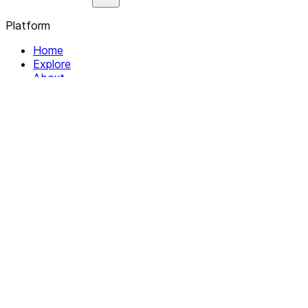
Platform
Home
Explore
About
Contact
Solutions
For Organizations
For Collectives
Resources
Help & Support
Documentation
Legal
Privacy policy
Terms of Service