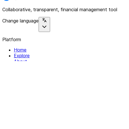
Collaborative, transparent, financial management tool
Change language
Platform
Home
Explore
About
Contact
Solutions
For Organizations
For Collectives
Resources
Help & Support
Documentation