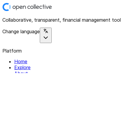
Collaborative, transparent, financial management tool
Change language
Platform
Home
Explore
About
Contact
Solutions
For Organizations
For Collectives
Resources
Help & Support