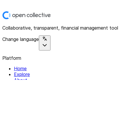
Collaborative, transparent, financial management tool
Change language
Platform
Home
Explore
About
Contact
Solutions
For Organizations
For Collectives
Resources