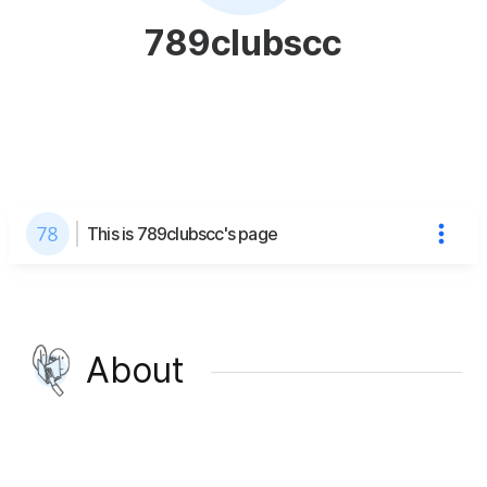
789clubscc
This is 789clubscc's page
About