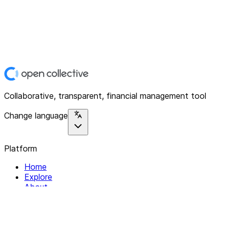
Collaborative, transparent, financial management tool
Change language
Platform
Home
Explore
About
Contact
Solutions