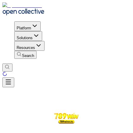
Platform
Solutions
Resources
Search