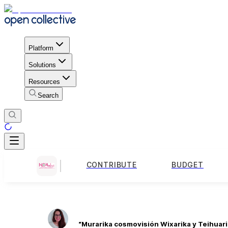
Platform
Solutions
Resources
Search
CONTRIBUTE
BUDGET
“Murarika cosmovisión Wixarika y Teihuari: