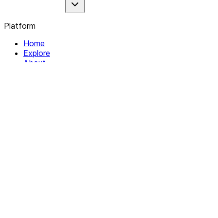
Platform
Home
Explore
About
Contact
Solutions
For Organizations
For Collectives
Resources
Help & Support
Documentation
Legal
Privacy policy
Terms of Service