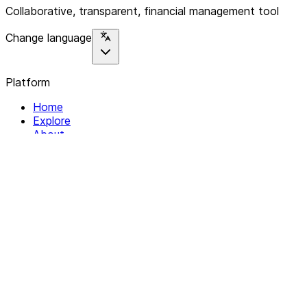
Collaborative, transparent, financial management tool
Change language
Platform
Home
Explore
About
Contact
Solutions
For Organizations
For Collectives
Resources
Help & Support
Documentation
Legal