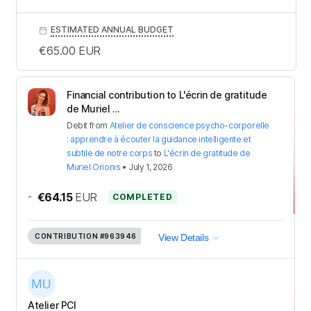
ESTIMATED ANNUAL BUDGET
€65.00
EUR
Financial contribution to L'écrin de gratitude
de Muriel ...
Debit
from
Atelier de conscience psycho-corporelle
: apprendre à écouter la guidance intelligente et
subtile de notre corps
to
L'écrin de gratitude de
Muriel Orionis
•
July 1, 2026
-
€64.15
EUR
COMPLETED
CONTRIBUTION
#963946
View Details
Atelier PCI