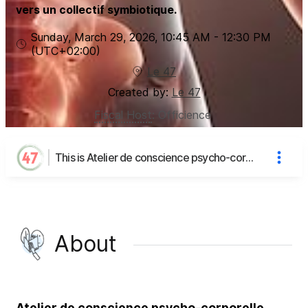
vers un collectif symbiotique.
Sunday, March 29, 2026
,
10:45 AM
-
12:30 PM
(UTC
+02:00
)
Le 47
Created by:
Le 47
Fiscal Host
:
Officience
This is Atelier de conscience psycho-corporelle : apprendre à écouter la guidance intelligente et subtile de notre corps's page
About
Atelier de conscience psycho-corporelle