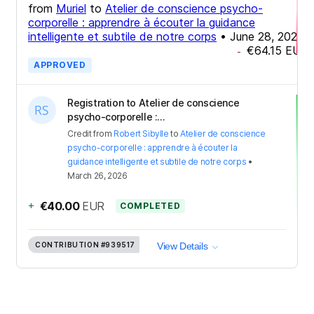
from
Muriel
to
Atelier de conscience psycho-
corporelle : apprendre à écouter la guidance
intelligente et subtile de notre corps
•
June 28, 2026
€64.15
EUR
-
APPROVED
Registration to Atelier de conscience
psycho-corporelle :...
Credit
from
Robert Sibylle
to
Atelier de conscience
psycho-corporelle : apprendre à écouter la
guidance intelligente et subtile de notre corps
•
March 26, 2026
+
€40.00
EUR
COMPLETED
CONTRIBUTION
#939517
View Details