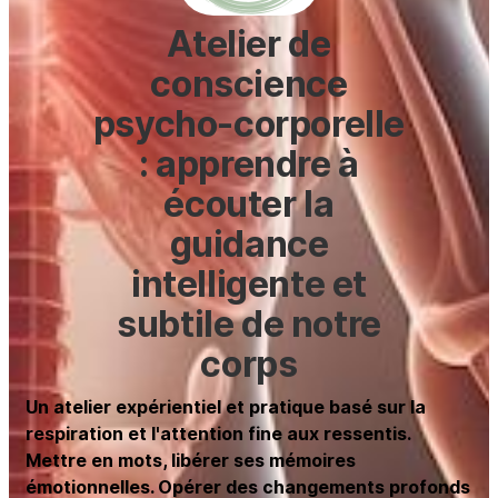
Atelier de
conscience
psycho-corporelle
: apprendre à
écouter la
guidance
intelligente et
subtile de notre
corps
Un atelier expérientiel et pratique basé sur la
respiration et l'attention fine aux ressentis.
Mettre en mots, libérer ses mémoires
émotionnelles. Opérer des changements profonds