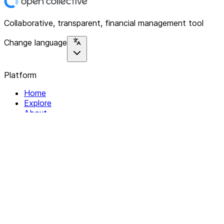
Collaborative, transparent, financial management tool
Change language
Platform
Home
Explore
About
Contact
Solutions
For Organizations
For Collectives
Resources
Help & Support
Documentation