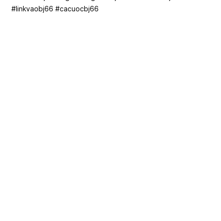
#linkvaobj66 #cacuocbj66