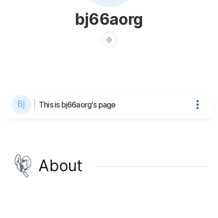
bj66aorg
This is bj66aorg's page
About