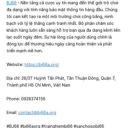
BJ66
- Nền tảng cá cược uy tín mang đến thế giới trò chơi
đa dạng với tính năng bảo mật thông tin hàng đầu. Chúng
tôi cam kết tạo ra một môi trường chơi công bằng, minh
bạch với tỷ lệ thắng cạnh tranh nhất. Bộ phận chăm sóc
khách hàng luôn sẵn sàng hỗ trợ bạn qua đa dạng kênh liên
lạc suốt ngày đêm. Sự hài lòng của người dùng chính là
động lực để thương hiệu ngày càng hoàn thiện và phát
triển mạnh mẽ hơn.
Website:
https://bj66a.org/
Địa chỉ: 26/3T Huỳnh Tấn Phát, Tân Thuận Đông, Quận 7,
Thành phố Hồ Chí Minh, Việt Nam
Phone: 0928374156
Email:
contact@bj66a.org
#BJ66 #bj66aorg #trainghiembj66 #sanchoisobj66