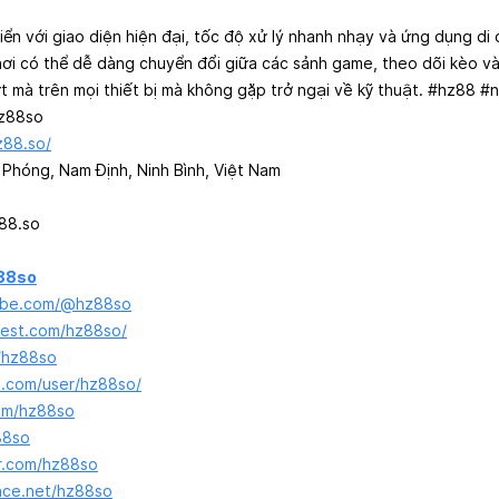
ển với giao diện hiện đại, tốc độ xử lý nhanh nhạy và ứng dụng di
ơi có thể dễ dàng chuyển đổi giữa các sảnh game, theo dõi kèo và
 mà trên mọi thiết bị mà không gặp trở ngại về kỹ thuật. #hz88 #
z88so
z88.so/
i Phóng, Nam Định, Ninh Bình, Việt Nam
88.so
z88so
ube.com/@hz88so
rest.com/hz88so/
/hz88so
t.com/user/hz88so/
com/hz88so
z88so
r.com/hz88so
nce.net/hz88so