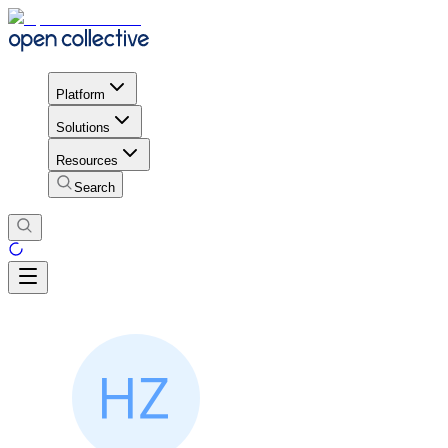
Platform
Solutions
Resources
Search