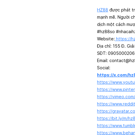
HZ88
được phát tri
mạnh mẽ. Người ch
dịch một cách mượt
#hz88so #nhacaih
Website:
https://h
Địa chỉ: 155 Đ. Giả
SĐT: 0905000206
Email:
contact@hz
Social:
https://x.com/h
https://www.yout
https://www.pinte
https://vimeo.com
https://www.reddi
https://gravatar.
https://bit.ly/m/h
https://www.tumbl
https://www.beha