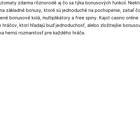
utomaty zdarma rôznorodé aj čo sa týka bonusových funkcií. Niekt
 na základné bonusy, ktoré sú jednoduché na pochopenie, zatiaľ čo
ené bonusové kolá, multiplikátory a free spiny. Kajot casino online
e hráčov, ktorí hľadajú buď jednoduchosť, alebo zložitejšie bonuso
úka hernú rozmanitosť pre každého hráča.