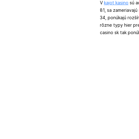
V
kajot kasino
sú a
81, sa zameriavajú
34, ponúkajú rozšír
rôzne typy hier pr
casino sk tak pon