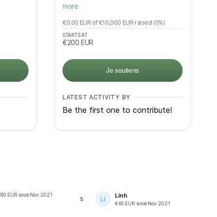
more
€0.00
EUR
of
€10,000
EUR
raised
(0%)
STARTS AT
€200
EUR
Je soutiens
LATEST ACTIVITY BY
Be the first one to contribute!
80
EUR
since
Nov 2021
Linh
5
€
65
EUR
since
Nov 2021