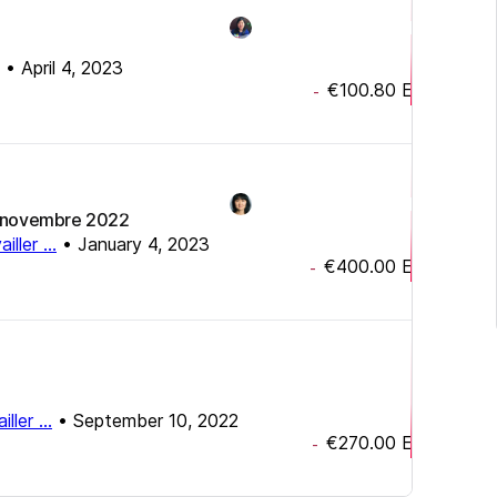
•
April 4, 2023
€100.80
EUR
-
11 novembre 2022
ller ...
•
January 4, 2023
€400.00
EUR
-
ller ...
•
September 10, 2022
€270.00
EUR
-