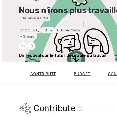
Nous n'irons plus travaille
ORGANIZATION
community
5flux
futureofwork
+ 5 more
Un festival sur le futur désirable du travail
CONTRIBUTE
BUDGET
CON
Contribute