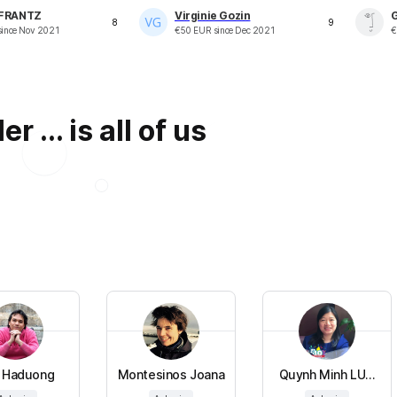
 FRANTZ
Virginie Gozin
8
9
ince
Nov 2021
€
50
EUR
since
Dec 2021
€
r ... is all of us
 Haduong
Montesinos Joana
Quynh Minh LU...