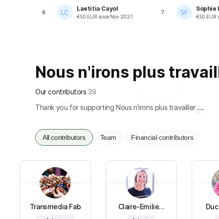
Laetitia Cayol
Sophie
6
7
€
50
EUR
since
Nov 2021
€
50
EUR
s
Nous n'irons plus travaille
Our contributors
39
Thank you for supporting Nous n'irons plus travailler ....
All contributors
Team
Financial contributors
Transmedia Fab
Claire-Emilie...
Duc