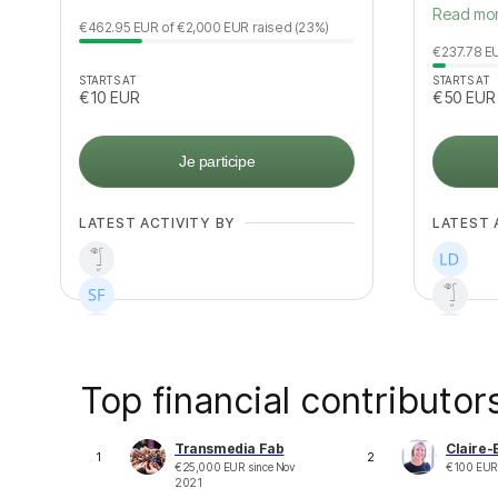
Read mo
€462.95
EUR
of
€2,000
EUR
raised
(23%)
€237.78
E
STARTS AT
STARTS AT
€10
EUR
€50
EUR
Je participe
LATEST ACTIVITY BY
LATEST 
Top financial contributor
+
22
+
2
Transmedia Fab
Claire-
1
2
€
25,000
EUR
since
Nov
€
100
EUR
2021