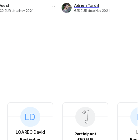
Guest
Adrien Tardif
10
30
EUR
since
Nov 2021
€
25
EUR
since
Nov 2021
LOAREC David
L
Participant
€80
EUR
Festivalier
Festi