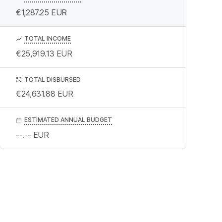
€1,287.25
EUR
TOTAL INCOME
€25,919.13
EUR
TOTAL DISBURSED
€24,631.88
EUR
ESTIMATED ANNUAL BUDGET
--.--
EUR