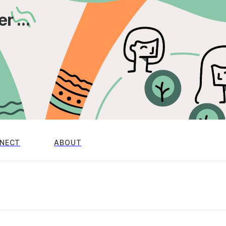
r ...
NECT
ABOUT