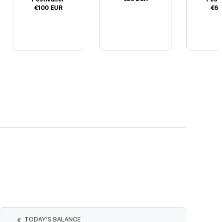
€100
EUR
€65
TODAY’S BALANCE
€