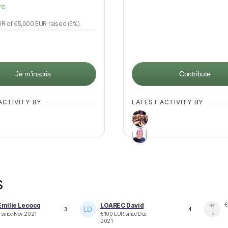
re
UR
of
€5,000
EUR
raised
(5%)
Je m'inscris
Contribute
ACTIVITY BY
LATEST ACTIVITY BY
s
+
32
Emilie Lecocq
LOAREC David
€
3
4
since
Nov 2021
€
100
EUR
since
Dec
2021