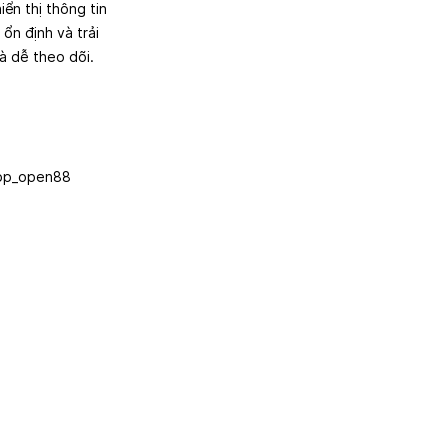
ển thị thông tin
ổn định và trải
à dễ theo dõi.
pp_open88