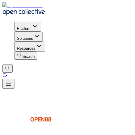
Platform
Solutions
Resources
Search