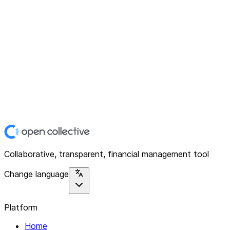
Collaborative, transparent, financial management tool
Change language
Platform
Home