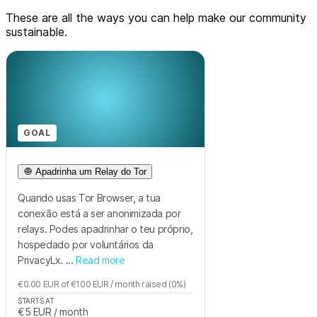
These are all the ways you can help make our community
sustainable.
GOAL
🧅 Apadrinha um Relay do Tor
Quando usas Tor Browser, a tua
conexão está a ser anonimizada por
relays. Podes apadrinhar o teu próprio,
hospedado por voluntários da
PrivacyLx. ...
Read more
€0.00
EUR
of
€100
EUR
/ month
raised
(0%)
STARTS AT
€5
EUR
/ month