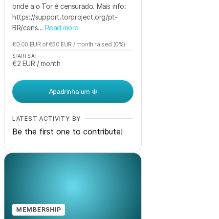
onde a o Tor é censurado. Mais info:
https://support.torproject.org/pt-
BR/cens...
Read more
€0.00
EUR
of
€50
EUR
/ month
raised
(0%)
STARTS AT
€2
EUR
/ month
Apadrinha um ❄️
LATEST ACTIVITY BY
Be the first one to contribute!
MEMBERSHIP