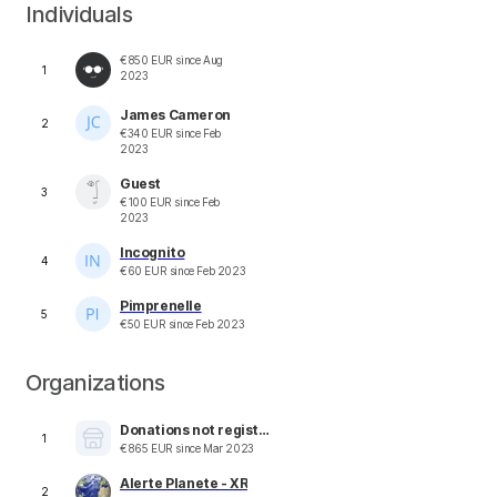
Individuals
€
850
EUR
since
Aug
1
2023
James Cameron
2
€
340
EUR
since
Feb
2023
Guest
3
€
100
EUR
since
Feb
2023
Incognito
4
€
60
EUR
since
Feb 2023
Pimprenelle
5
€
50
EUR
since
Feb 2023
Organizations
Donations not registered on OC
1
€
865
EUR
since
Mar 2023
Alerte Planete - XR
2