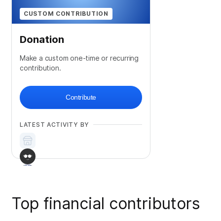
CUSTOM CONTRIBUTION
Donation
Make a custom one-time or recurring
contribution.
Contribute
LATEST ACTIVITY BY
Top financial contributors
+
3