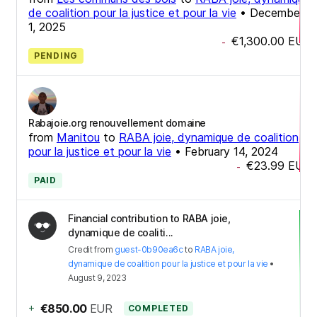
de coalition pour la justice et pour la vie
•
December
1, 2025
€1,300.00
EUR
-
PENDING
Rabajoie.org renouvellement domaine
from
Manitou
to
RABA joie, dynamique de coalition
pour la justice et pour la vie
•
February 14, 2024
€23.99
EUR
-
PAID
Financial contribution to RABA joie,
dynamique de coaliti...
Credit
from
guest-0b90ea6c
to
RABA joie,
dynamique de coalition pour la justice et pour la vie
•
August 9, 2023
+
€850.00
EUR
COMPLETED