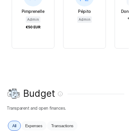
Pimprenelle
Pépito
Donat
€
Admin
Admin
€50
EUR
Budget
Transparent and open finances.
All
Expenses
Transactions