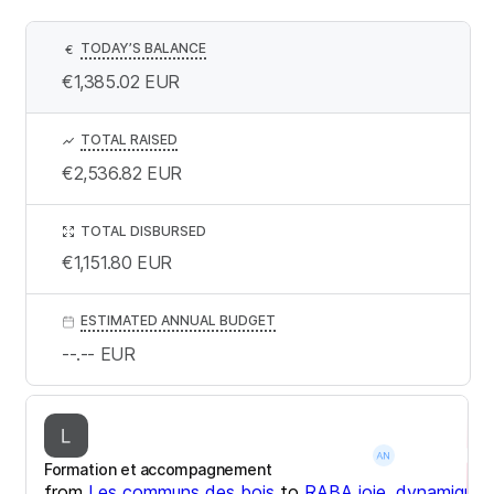
TODAY’S BALANCE
€
€1,385.02
EUR
TOTAL RAISED
€2,536.82
EUR
TOTAL DISBURSED
€1,151.80
EUR
ESTIMATED ANNUAL BUDGET
--.--
EUR
Formation et accompagnement
from
Les communs des bois
to
RABA joie, dynamique