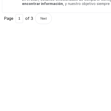
encontrar información,
y nuestro objetivo siempre h
Page
of
3
Next