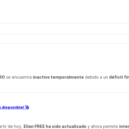
PRO
se encuentra
inactivo temporalmente
debido a un
déficit f
á disponible! 🚀
artir de hoy,
Elían FREE ha sido actualizado
y ahora permite
inte