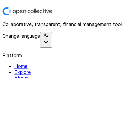
Collaborative, transparent, financial management tool
Change language
Platform
Home
Explore
About
Contact
Solutions
For Organizations
For Collectives
Resources
Help & Support