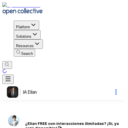
Platform
Solutions
Resources
Search
IA Elían
¿Elían FREE con interacciones ilimitadas? ¡Sí, ya
está disponible! 🚀