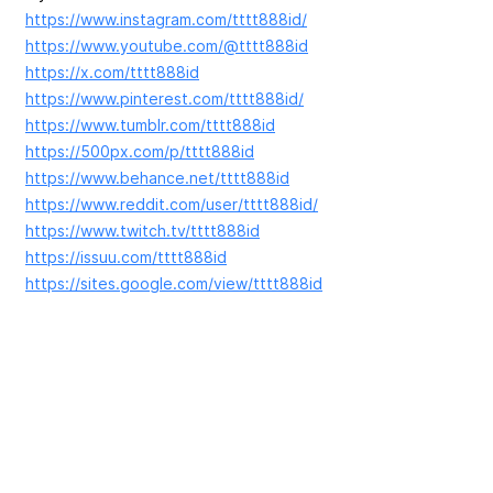
https://www.instagram.com/tttt888id/
https://www.youtube.com/@tttt888id
https://x.com/tttt888id
https://www.pinterest.com/tttt888id/
https://www.tumblr.com/tttt888id
https://500px.com/p/tttt888id
https://www.behance.net/tttt888id
https://www.reddit.com/user/tttt888id/
https://www.twitch.tv/tttt888id
https://issuu.com/tttt888id
https://sites.google.com/view/tttt888id