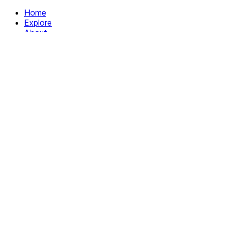
Home
Explore
About
Contact
Solutions
For Organizations
For Collectives
Resources
Help & Support
Documentation
Legal
Privacy policy
Terms of Service