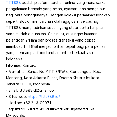
TTT888
adalah platform taruhan online yang menawarkan
pengalaman bermain yang aman, nyaman, dan menghibur
bagi para penggunanya. Dengan koleksi permainan lengkap
seperti slot online, taruhan olahraga, dan live casino,
TTT888 menghadirkan sistem yang stabil serta tampilan
yang mudah digunakan. Selain itu, dukungan layanan
pelanggan 24 jam dan proses transaksi yang cepat
membuat TTT888 menjadi pilihan tepat bagi para pemain
yang mencari platform taruhan online berkualitas di
Indonesia.
Informasi Kontak:
- Alamat: Jl. Sunda No.7, RT.8/RW.4, Gondangdia, Kec.
Menteng, Kota Jakarta Pusat, Daerah Khusus Ibukota
Jakarta 10350, Indonesia
- Email:
tttt888id@gmail.com
- Situs web:
https://tttt888.id/
- Hotline: +62 21 3100071
Tag: #ttt888 #tttt888id #linkttt888 #gamettt888
My socials: