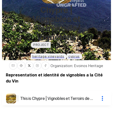
Chypre |
Vignobles et
Terroirs de
Vignerons
PROJECT
heritage vineyards
cyprus
Organization
:
Evoinos Heritage
Representation et identité de vignobles a la Cité
du Vin
This is Chypre | Vignobles et Terroirs de Vignerons's page