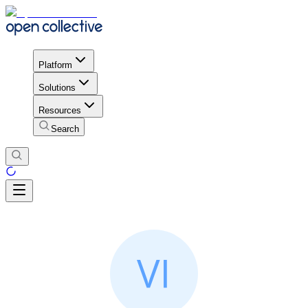
Platform
Solutions
Resources
Search