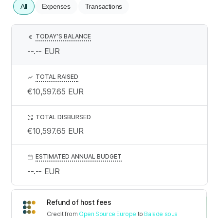
All
Expenses
Transactions
TODAY’S BALANCE
€
--.--
EUR
TOTAL RAISED
€10,597.65
EUR
TOTAL DISBURSED
€10,597.65
EUR
ESTIMATED ANNUAL BUDGET
--.--
EUR
Refund of host fees
Credit
from
Open Source Europe
to
Balade sous