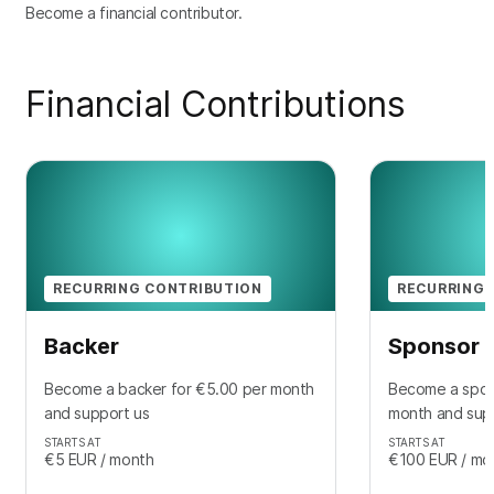
Become a financial contributor.
Financial Contributions
RECURRING CONTRIBUTION
RECURRING 
Backer
Sponsor
Become a backer for €5.00 per month
Become a spon
and support us
month and sup
STARTS AT
STARTS AT
€5
EUR
/ month
€100
EUR
/ mo