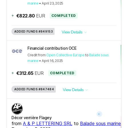
marine
•
April 23, 2025
+
€822.80
EUR
COMPLETED
ADDED FUNDS
#849153
View Details
Financial contribution OCE
Credit
from
Open Collective Europe
to
Balade sous
marine
•
April 16, 2025
+
€312.65
EUR
COMPLETED
ADDED FUNDS
#847484
View Details
Décor verrière Flagey
from
A & P LETTERING SRL
to
Balade sous marine
•