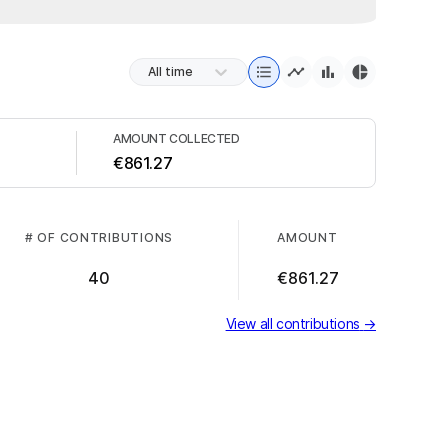
All time
AMOUNT COLLECTED
€861.27
# OF CONTRIBUTIONS
AMOUNT
40
€861.27
View all contributions
→