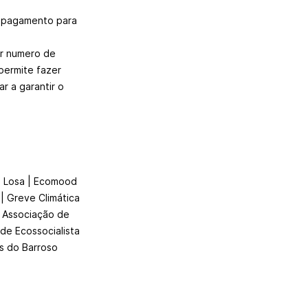
e pagamento para
or numero de
permite fazer
r a garantir o
o Losa | Ecomood
| Greve Climática
| Associação de
de Ecossocialista
s do Barroso