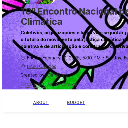
10º Encontro Nacional pe
Climática
Coletivos, organizações e lutas vão-se juntar p
o futuro do movimento pela justiça climática
coletiva e de articulação e construção coletiva
Friday, February 21, 2025
,
5:00 PM
-
Sunday, F
Liceu Camões
Created by:
Climáximo
Fiscal Host
:
All For Climate
ABOUT
BUDGET