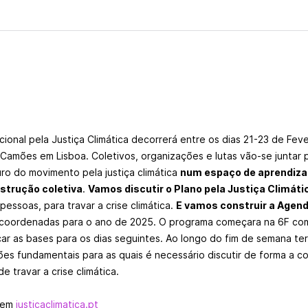
ional pela Justiça Climática decorrerá entre os dias 21-23 de Fev
Camões em Lisboa. Coletivos, organizações e lutas vão-se juntar p
uro do movimento pela justiça climática
num espaço de aprendiza
nstrução coletiva
.
Vamos discutir o Plano pela Justiça Climáti
pessoas, para travar a crise climática.
E vamos construir a Agend
 coordenadas para o ano de 2025. O programa começara na 6F com
ar as bases para os dias seguintes. Ao longo do fim de semana te
s fundamentais para as quais é necessário discutir de forma a co
 travar a crise climática.
a em
justicaclimatica.pt