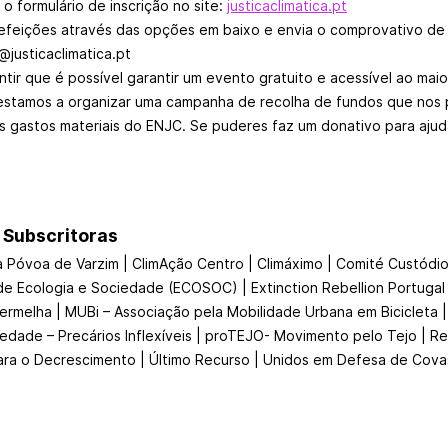
o formulário de inscrição no site:
justicaclimatica.pt
refeições através das opções em baixo e envia o comprovativo d
justicaclimatica.pt
ntir que é possível garantir um evento gratuito e acessível ao mai
estamos a organizar uma campanha de recolha de fundos que nos 
s gastos materiais do ENJC. Se puderes faz um donativo para ajuda
 Subscritoras
a Póvoa de Varzim | ClimAção Centro | Climáximo | Comité Custódi
 de Ecologia e Sociedade (ECOSOC) | Extinction Rebellion Portugal 
 Vermelha | MUBi – Associação pela Mobilidade Urbana em Bicicleta 
dade – Precários Inflexíveis | proTEJO- Movimento pelo Tejo | Re
ara o Decrescimento | Último Recurso | Unidos em Defesa de Cova