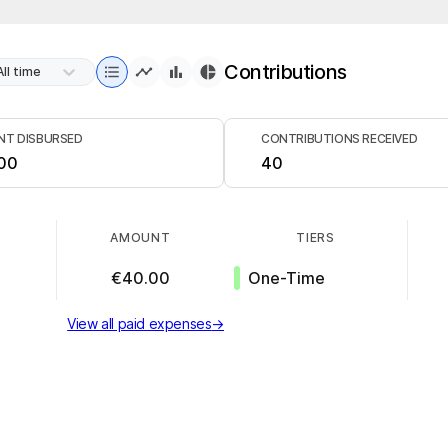
Contributions
All time
T DISBURSED
CONTRIBUTIONS RECEIVED
00
40
AMOUNT
TIERS
€40.00
One-Time
View all paid expenses
→