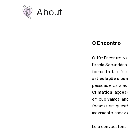
About
O Encontro
O 10º Encontro Nac
Escola Secundária 
forma direta o fut
articulação e co
pessoas e para as 
Climática
: ações
em que vamos lanç
focadas em questõe
movimento capaz de
Lê a convocatóri