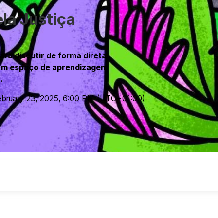
la Justiça
ara discutir de forma direta
 num espaço de aprendizagem
.
ebruary 23, 2025
,
6:00 PM
(UTC
+01:00
)