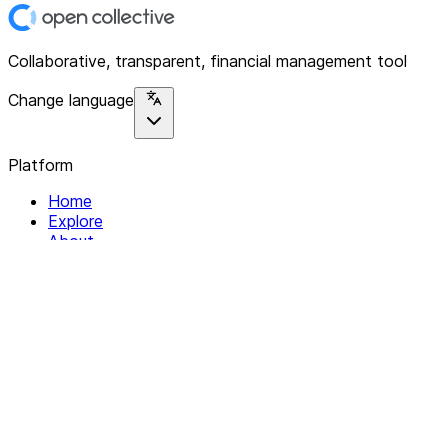
Collaborative, transparent, financial management tool
Change language
Platform
Home
Explore
About
Contact
Solutions
For Organizations
For Collectives
Resources
Help & Support
Documentation