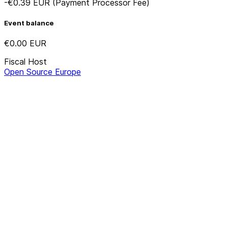
-€0.39
EUR
(Payment Processor Fee)
Event balance
€0.00
EUR
Fiscal Host
Open Source Europe