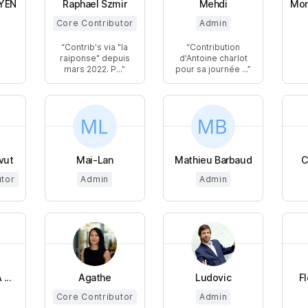
YEN
Raphael Szmir
Mehdi
Mon
Core Contributor
Admin
Contrib's via "la
Contribution
raiponse" depuis
d'Antoine charlot
mars 2022. P...
pour sa journée ...
vut
Mai-Lan
Mathieu Barbaud
C
utor
Admin
Admin
...
Agathe
Ludovic
F
Core Contributor
Admin