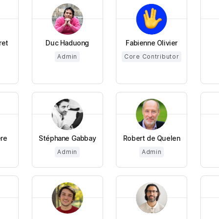
ret
Duc Haduong
Fabienne Olivier
Admin
Core Contributor
ere
Stéphane Gabbay
Robert de Quelen
Admin
Admin