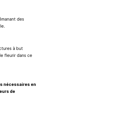
s émanant des
ile.
ctures à but
e fleurir dans ce
es nécessaires en
teurs de