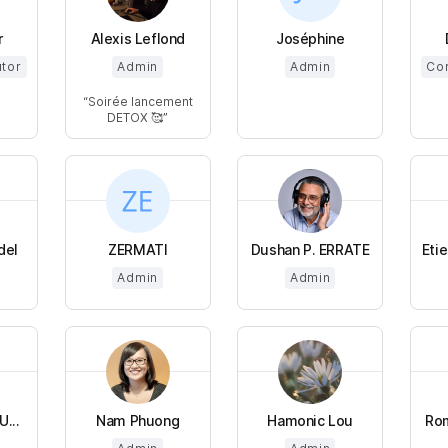
r
Alexis Leflond
Joséphine
utor
Admin
Admin
Cor
Soirée lancement
DETOX 🥰
del
ZERMATI
Dushan P. ERRATE
Eti
Admin
Admin
...
Nam Phuong
Hamonic Lou
Rom