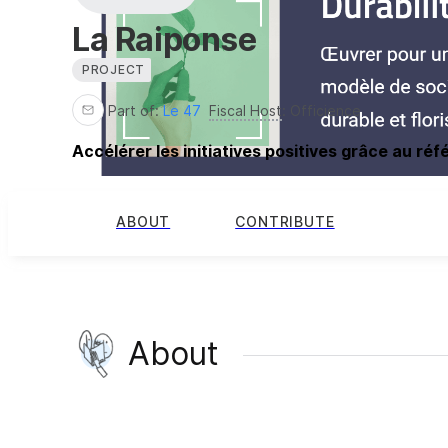
La Raiponse
PROJECT
Part of:
Le 47
Fiscal Host
:
Officience
Accélérer les initiatives positives grâce au r
ABOUT
CONTRIBUTE
About