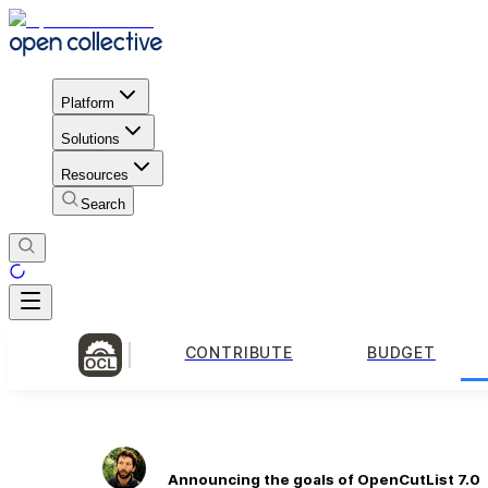
Platform
Solutions
Resources
Search
CONTRIBUTE
BUDGET
Announcing the goals of OpenCutList 7.0