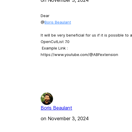
on
November 3, 2024
Dear
@
Boris Beaulant
It will be very beneficial for us if it is possible t
OpenCutList 7.0
Example Link :
https://www.youtube.com/@ABFextension
Boris Beaulant
on
November 3, 2024