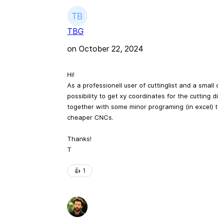
TBG
on
October 22, 2024
Hi!
As a professionell user of cuttinglist and a small
possibility to get xy coordinates for the cutting
together with some minor programing (in excel) t
cheaper CNCs.
Thanks!
T
👍️
1