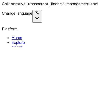
Collaborative, transparent, financial management tool
Change language
Platform
Home
Explore
About
Contact
Solutions
For Organizations
For Collectives
Resources
Help & Support
Documentation
Legal