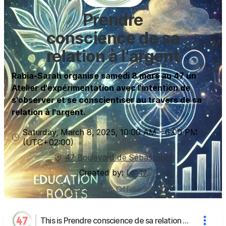
Prendre
conscience de sa
relation à l'argent
Rabia-Sarah organise samedi 8 mars au 47 un
Atelier d'expérimentation avec l'intention de
s'observer et se conscientiser au travers de sa
relation à l'argent.
Saturday, March 8, 2025
,
10:00 AM
-
6:00 PM
(UTC
+02:00
)
47 Boulevard de Sébastopol
Created by:
Le 47
Fiscal Host
:
Officience
This is Prendre conscience de sa relation à l'argent's page