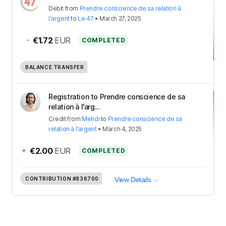
Debit
from
Prendre conscience de sa relation à
l'argent
to
Le 47
•
March 27, 2025
-
€1.72
EUR
COMPLETED
BALANCE TRANSFER
Registration to Prendre conscience de sa
relation à l'arg...
Credit
from
Mehdi
to
Prendre conscience de sa
relation à l'argent
•
March 4, 2025
+
€2.00
EUR
COMPLETED
CONTRIBUTION
#836700
View Details