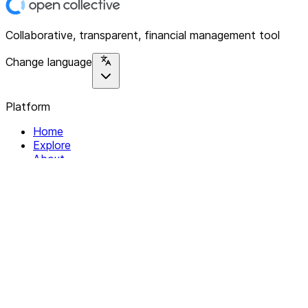
Collaborative, transparent, financial management tool
Change language
Platform
Home
Explore
About
Contact
Solutions
For Organizations
For Collectives
Resources
Help & Support
Documentation