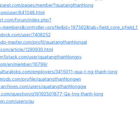
apparel.com/pages/member?quatangthanhlong
.com/user/841048.html
et.com/forum/index.php?
members&controller=profile&id=197562&tab=field_core_pfield_1
ardock.com/user/7408252
ndo-master.com/profil/quatangthanhlongal
.com/article/1290930.html
.m5stack.com/user/quatangthanhlongsv
.com/en/member/16799/
culturaljobs.com/employers/3415011-qua-t-ng-thanh-long
smods.com/profile/quatangthanhlongwn
-archives.com/users/quatangthanhlonggw
a.com/question/q19192501877-Qa-tng-thanh-long
bin.com/users/qu