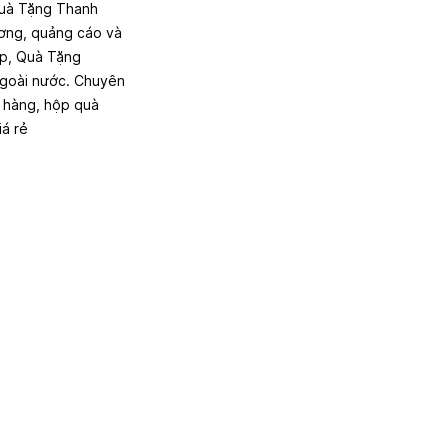
uà Tặng Thanh
rương, quảng cáo và
ệp, Quà Tặng
ngoài nước. Chuyên
h hàng, hộp quà
iá rẻ