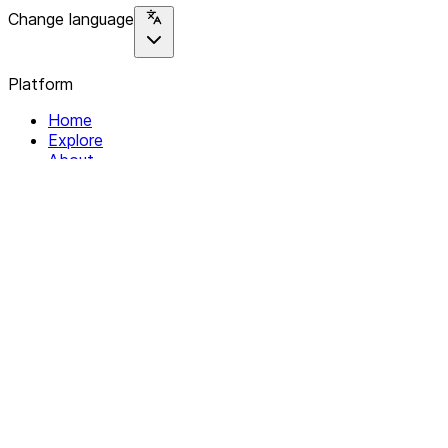
Change language
Platform
Home
Explore
About
Contact
Solutions
For Organizations
For Collectives
Resources
Help & Support
Documentation
Legal
Privacy policy