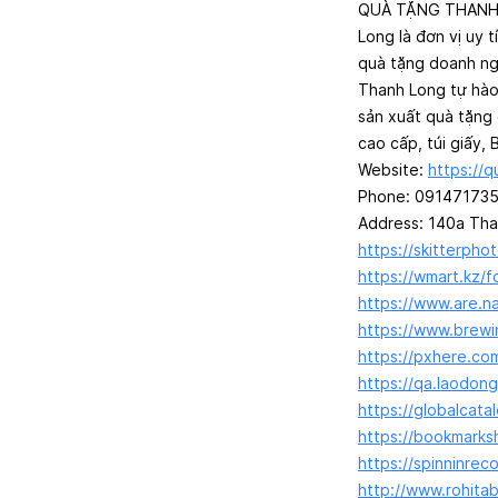
QUÀ TẶNG THANH L
Long là đơn vị uy t
quà tặng doanh ng
Thanh Long tự hào 
sản xuất quà tặng 
cao cấp, túi giấy,
Website:
https://
Phone: 09147173
Address: 140a Tha
https://skitterph
https://wmart.kz/
https://www.are.n
https://www.brew
https://pxhere.c
https://qa.laodo
https://globalca
https://bookmark
https://spinninrec
http://www.rohita