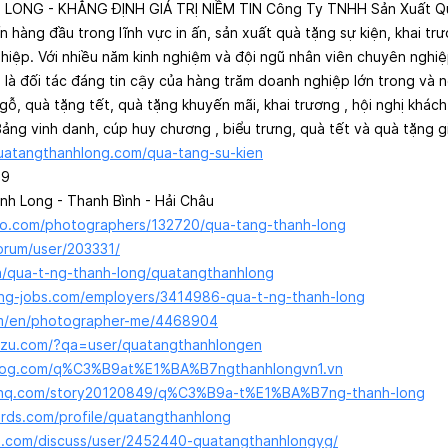
ONG - KHẲNG ĐỊNH GIÁ TRỊ NIỀM TIN Công Ty TNHH Sản Xuất Q
ín hàng đầu trong lĩnh vực in ấn, sản xuất quà tặng sự kiện, khai t
hiệp. Với nhiều năm kinh nghiệm và đội ngũ nhân viên chuyên nghi
là đối tác đáng tin cậy của hàng trăm doanh nghiệp lớn trong và 
gỗ, quà tặng tết, quà tặng khuyến mãi, khai trương , hội nghị khác
 Bảng vinh danh, cúp huy chương , biểu trưng, quà tết và quà tặng g
quatangthanhlong.com/qua-tang-su-kien
59
nh Long - Thanh Bình - Hải Châu
oto.com/photographers/132720/qua-tang-thanh-long
forum/user/203331/
a/qua-t-ng-thanh-long/quatangthanhlong
ing-jobs.com/employers/3414986-qua-t-ng-thanh-long
om/en/photographer-me/4468904
ngzu.com/?qa=user/quatangthanhlongen
talog.com/q%C3%B9at%E1%BA%B7ngthanhlongvn1.vn
shq.com/story20120849/q%C3%B9a-t%E1%BA%B7ng-thanh-long
ords.com/profile/quatangthanhlong
b.com/discuss/user/2452440-quatangthanhlongyg/