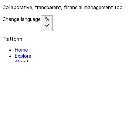
Collaborative, transparent, financial management tool
Change language
Platform
Home
Explore
About
Contact
Solutions
For Organizations
For Collectives
Resources
Help & Support
Documentation
Legal