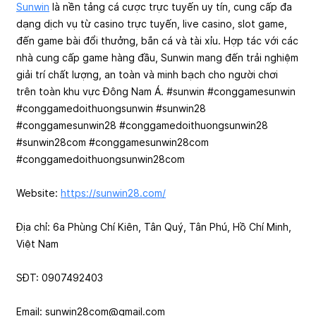
Sunwin
là nền tảng cá cược trực tuyến uy tín, cung cấp đa
dạng dịch vụ từ casino trực tuyến, live casino, slot game,
đến game bài đổi thưởng, bắn cá và tài xỉu. Hợp tác với các
nhà cung cấp game hàng đầu, Sunwin mang đến trải nghiệm
giải trí chất lượng, an toàn và minh bạch cho người chơi
trên toàn khu vực Đông Nam Á. #sunwin #conggamesunwin
#conggamedoithuongsunwin #sunwin28
#conggamesunwin28 #conggamedoithuongsunwin28
#sunwin28com #conggamesunwin28com
#conggamedoithuongsunwin28com
Website:
https://sunwin28.com/
Địa chỉ: 6a Phùng Chí Kiên, Tân Quý, Tân Phú, Hồ Chí Minh,
Việt Nam
SĐT: 0907492403
Email:
sunwin28com@gmail.com