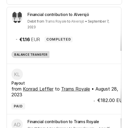
Financial contribution to Alversjö
Debit
from
Trams Royale
to
Alversjö
•
September 7,
2023
-
€1.16
EUR
COMPLETED
BALANCE TRANSFER
Payout
from
Konrad Leffler
to
Trams Royale
•
August 28,
2023
€182.00
EUR
-
PAID
Financial contribution to Trams Royale