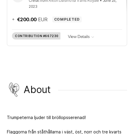
Credit
from
Anton Dalsmo
to
Trams Royale
•
June 25,
2023
+
€200.00
EUR
COMPLETED
CONTRIBUTION
#667230
View Details
About
Trumpeterna ljuder till bröllopsserenad!
Flaggorna från ståthållarna i väst, öst, norr och tre kvarts