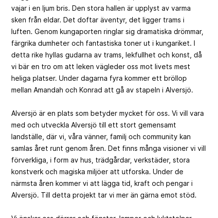
vajar i en ljum bris. Den stora hallen är upplyst av varma
sken från eldar. Det doftar äventyr, det ligger trams i
luften. Genom kungaporten ringlar sig dramatiska drömmar,
färgrika dumheter och fantastiska toner ut i kungariket. I
detta rike hyllas gudarna av trams, lekfullhet och konst, då
vi bär en tro om att leken vägleder oss mot livets mest
heliga platser. Under dagarna fyra kommer ett bröllop
mellan Amandah och Konrad att gå av stapeln i Alversjö.
Alversjö är en plats som betyder mycket för oss. Vi vill vara
med och utveckla Alversjö till ett stort gemensamt
landställe, där vi, våra vänner, familj och community kan
samlas året runt genom åren. Det finns många visioner vi vill
förverkliga, i form av hus, trädgårdar, verkstäder, stora
konstverk och magiska miljöer att utforska. Under de
närmsta åren kommer vi att lägga tid, kraft och pengar i
Alversjö. Till detta projekt tar vi mer än gärna emot stöd.