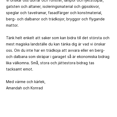
Vi önskar oss dörrar och fönster, lampor och lyktstolpar,
gatsten och altaner, isoleringsmaterial och gipsskivor,
speglar och tavelramar, fasadfärger och konstmaterial,
berg- och dalbanor och trädkojor, bryggor och flygande
mattor.
Tänk helt enkelt att saker som kan bidra till det största och
mest magiska landställe du kan tänka dig är vad vi önskar
oss. Om du inte har en trädkoja att avvara eller en berg-
och dalbana som skräpar i garaget så är ekonomiska bidrag
lika välkomna. Små, stora och jättestora bidrag tas
tacksamt emot.
Med värme och kärlek,
Amandah och Konrad