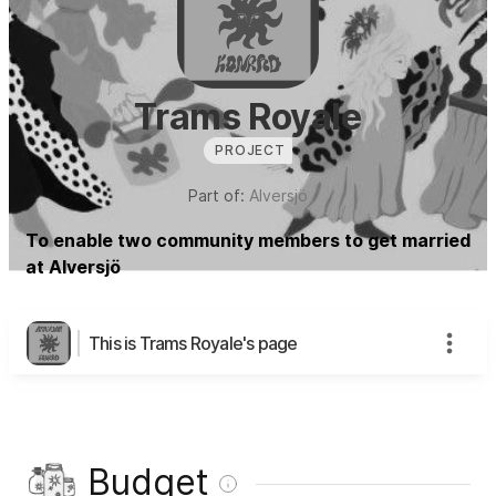
Trams Royale
PROJECT
Part of:
Alversjö
To enable two community members to get married
at Alversjö
This is Trams Royale's page
Budget