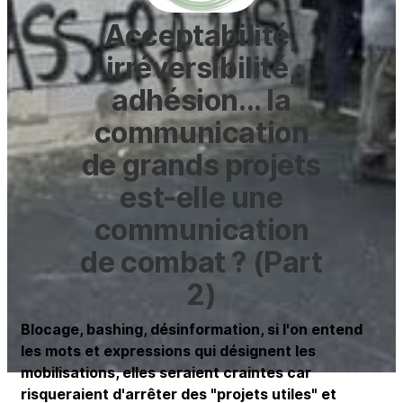
Acceptabilité,
irréversibilité,
adhésion... la
communication
de grands projets
est-elle une
communication
de combat ? (Part
2)
Blocage, bashing, désinformation, si l'on entend
les mots et expressions qui désignent les
mobilisations, elles seraient craintes car
risqueraient d'arrêter des "projets utiles" et