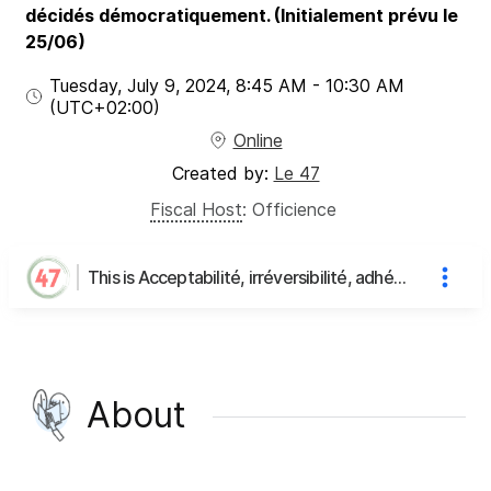
décidés démocratiquement. (Initialement prévu le
25/06)
Tuesday, July 9, 2024
,
8:45 AM
-
10:30 AM
(UTC
+02:00
)
Online
Created by:
Le 47
Fiscal Host
:
Officience
This is Acceptabilité, irréversibilité, adhésion... la communication de grands projets est-elle une communication de combat ? (Part 2)'s page
About