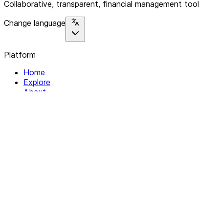
Collaborative, transparent, financial management tool
Change language
Platform
Home
Explore
About
Contact
Solutions
For Organizations
For Collectives
Resources
Help & Support
Documentation
Legal