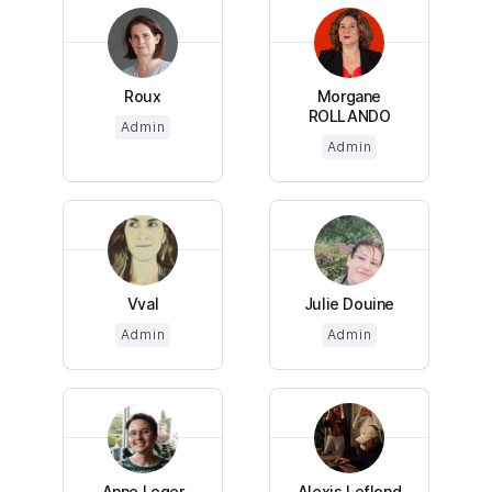
Roux
Morgane
ROLLANDO
Admin
Admin
Vval
Julie Douine
Admin
Admin
Anne Leger
Alexis Leflond