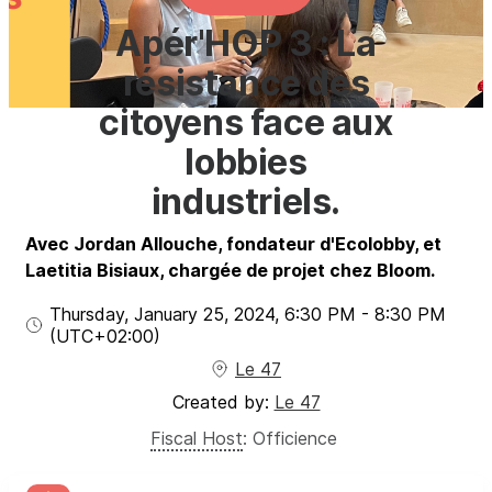
Apér'HOP 3 : La
résistance des
citoyens face aux
lobbies
industriels.
Avec Jordan Allouche, fondateur d'Ecolobby, et
Laetitia Bisiaux, chargée de projet chez Bloom.
Thursday, January 25, 2024
,
6:30 PM
-
8:30 PM
(UTC
+02:00
)
Le 47
Created by:
Le 47
Fiscal Host
:
Officience