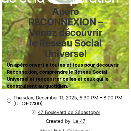
Apéro
RECONNEXION –
Venez découvrir
le Réseau Social
Universel
Un apéro ouvert à toutes et tous pour découvrir
Reconnexion, comprendre le Réseau Social
Universel et rencontrer celles et ceux qui le
construisent au quotidien.
Thursday, December 11, 2025
,
6:30 PM
-
8:00 PM
(UTC
+02:00
)
47 Boulevard de Sébastopol
Created by:
Le 47
Fiscal Host
:
Officience