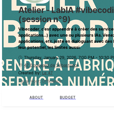
Atelier - LabIA #vibecod
(session n°9)
Vibecoder, c’est apprendre à créer des service
applications...) avec une ou plusieurs IAs. Vene
applications, etc. juste en dialoguant avec des
leur potentiel, les limites aussi.
Thursday, January 29, 2026
,
7:00 PM
-
10:30 
47 Boulevard de Sébastopol
Created by:
Le 47
Fiscal Host
:
Officience
ABOUT
BUDGET