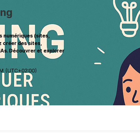
ing
s numériques (sites,
z créer des sites,
 IAs. Découvrer et explorer
PM
(UTC
+02:00
)