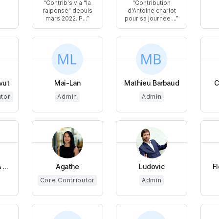
Contrib's via "la
Contribution
raiponse" depuis
d'Antoine charlot
mars 2022. P...
pour sa journée ...
vut
Mai-Lan
Mathieu Barbaud
C
utor
Admin
Admin
...
Agathe
Ludovic
F
Core Contributor
Admin