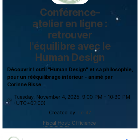
Conférence-
atelier en ligne :
retrouver
l'équilibre avec le
Human Design
Découvrir l'outil "Human Design" et sa philosophie,
pour un rééquilibrage intérieur - animé par
Corinne Risse
Tuesday, November 4, 2025
,
9:00 PM
-
10:30 PM
(UTC
+02:00
)
Created by:
Le 47
Fiscal Host
:
Officience