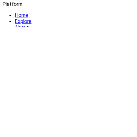
Platform
Home
Explore
About
Contact
Solutions
For Organizations
For Collectives
Resources
Help & Support
Documentation
Legal
Privacy policy
Terms of Service