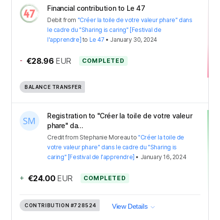
Financial contribution to Le 47
Debit
from
"Créer la toile de votre valeur phare" dans
le cadre du "Sharing is caring" [Festival de
l'apprendre]
to
Le 47
•
January 30, 2024
-
€28.96
EUR
COMPLETED
BALANCE TRANSFER
Registration to "Créer la toile de votre valeur
phare" da...
Credit
from
Stephanie Moreau
to
"Créer la toile de
votre valeur phare" dans le cadre du "Sharing is
caring" [Festival de l'apprendre]
•
January 16, 2024
+
€24.00
EUR
COMPLETED
CONTRIBUTION
#728524
View Details