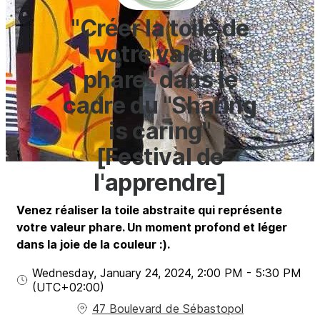
"Créer la toile de
votre valeur
phare" dans le
cadre du "Sharing
is caring"
[Festival de
l'apprendre]
Venez réaliser la toile abstraite qui représente
votre valeur phare. Un moment profond et léger
dans la joie de la couleur :).
Wednesday, January 24, 2024
,
2:00 PM
-
5:30 PM
(UTC
+02:00
)
47 Boulevard de Sébastopol