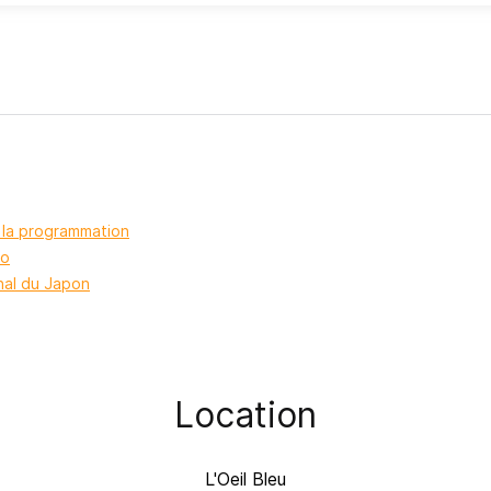
t la programmation
to
nal du Japon
Location
L'Oeil Bleu