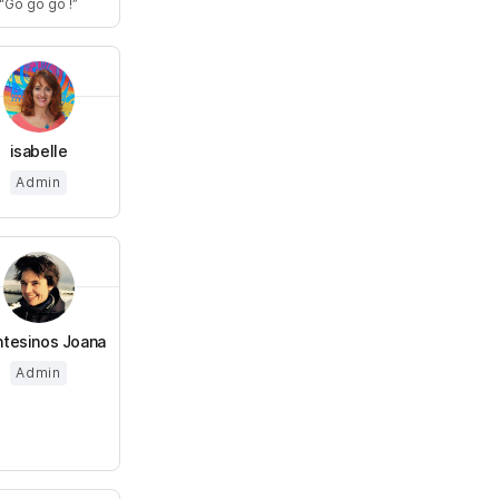
Go go go !
isabelle
Admin
tesinos Joana
Admin