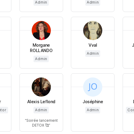
Admin
Admin
Morgane
Vval
ROLLANDO
Admin
Admin
r
Alexis Leflond
Joséphine
utor
Admin
Admin
Cor
Soirée lancement
DETOX 🥰