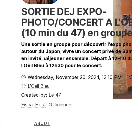
SORTIE DEJ EXPO-
PHOTO/CONCERT A L'OE
(10 min du 47) en group
Une sortie en groupe pour découvrir l'expo p
autour du Japon, vivre un concert privé de S
en invité, déjeuner ensemble. Départ à 12H10 d
l'Oeil Bleu à 12h30 pour le concert.
Wednesday, November 20, 2024
,
12:10 PM
-
1:
L'Oeil Bleu
Created by:
Le 47
Fiscal Host
:
Officience
ABOUT