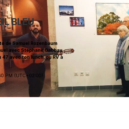
IL BLEU
e
hoto de Samuel Rozenbaum
amuel avec Stéphane Gabbay
u 47 avec ton lunch, ou RV à
30 PM
(UTC
+02:00
)