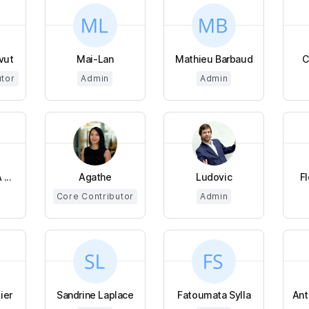
vut
Mai-Lan
Mathieu Barbaud
C
utor
Admin
Admin
...
Agathe
Ludovic
F
Core Contributor
Admin
ier
Sandrine Laplace
Fatoumata Sylla
Ant