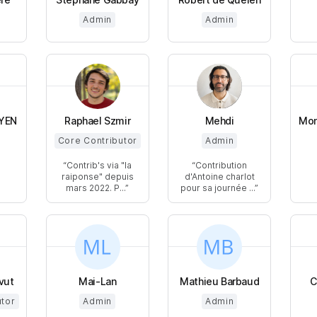
Admin
Admin
YEN
Raphael Szmir
Mehdi
Mon
Core Contributor
Admin
Contrib's via "la
Contribution
raiponse" depuis
d'Antoine charlot
mars 2022. P...
pour sa journée ...
vut
Mai-Lan
Mathieu Barbaud
C
utor
Admin
Admin