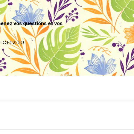
menez vos questions et vos
TC
+02:00
)