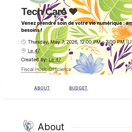
Tech Care ❤️
Venez prendre soin de votre vie numérique : a
besoins !
Thursday, May 7, 2026
,
12:00 PM
-
2:00 PM
(U
Le 47
Created by:
Le 47
Fiscal Host
:
Officience
ABOUT
BUDGET
About