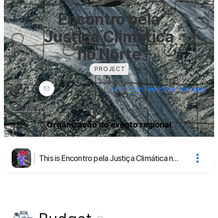
Encontro pela
Justiça Climática
no Norte
PROJECT
Part of:
Extinction Rebellion Portugal
Fiscal Host
:
All For Climate
Organização do evento regional
This is Encontro pela Justiça Climática no Norte's page