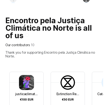
Encontro pela Justiça
+
6
Climática no Norte is all
of us
Our contributors
10
Thank you for supporting Encontro pela Justiça Climática no
Norte.
justicaclimat...
Extinction Re...
Catar
€100
EUR
€50
EUR
€