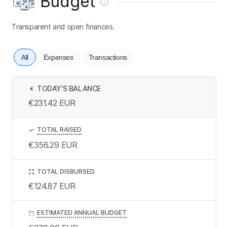
Budget
Transparent and open finances.
All
Expenses
Transactions
TODAY’S BALANCE
€
€231.42
EUR
TOTAL RAISED
€356.29
EUR
TOTAL DISBURSED
€124.87
EUR
ESTIMATED ANNUAL BUDGET