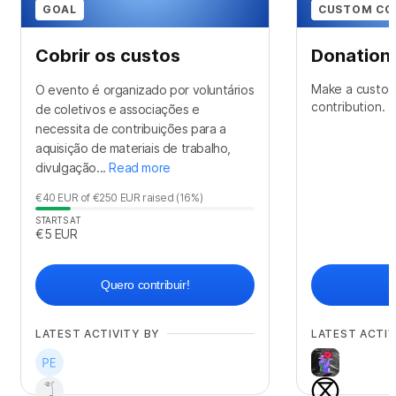
GOAL
CUSTOM CO
Cobrir os custos
Donation
Make a custom
O evento é organizado por voluntários
contribution.
de coletivos e associações e
necessita de contribuições para a
aquisição de materiais de trabalho,
divulgação...
Read more
€40
EUR
of
€250
EUR
raised
(16%)
STARTS AT
€5
EUR
Quero contribuir!
LATEST ACTIVITY BY
LATEST ACTIV