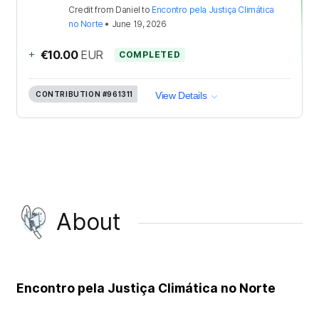
Credit
from
Daniel
to
Encontro pela Justiça Climática
no Norte
•
June 19, 2026
+
€10.00
EUR
COMPLETED
CONTRIBUTION
#961311
View Details
About
Encontro pela Justiça Climática no Norte